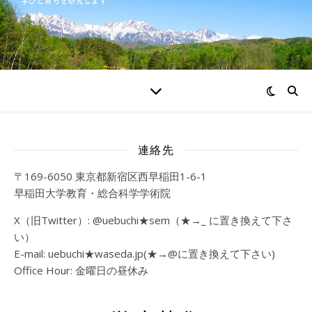
連絡先
〒169-6050 東京都新宿区西早稲田1-6-1
早稲田大学教育・総合科学学術院
X（旧Twitter）: @uebuchi★sem（★→_ に置き換えて下さ
い）
E-mail: uebuchi★waseda.jp(★→@に置き換えて下さい)
Office Hour: 金曜日の昼休み